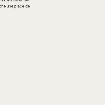
du monde entier,
roché une place de