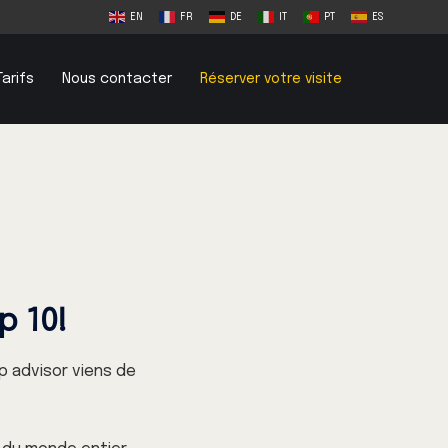
EN
FR
DE
IT
PT
ES
Tarifs
Nous contacter
Réserver votre visite
p 10!
p advisor viens de