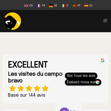
EN
FR
DE
IT
PT
ES
EXCELLENT
Les visites du campo
Voir tous les avis
bravo
Évaluez-nous sur
Basé sur 144 avis