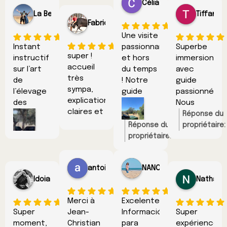
Célia Abels
La Bess
Tiffany 
Fabrice GAY
Une visite
Instant
passionnante
Superbe
super !
instructif
et hors
immersion
accueil
sur l’art
du temps
avec
très
de
! Notre
guide
sympa,
l’élevage
guide
passionné.
explications
des
était
Nous
claires et
taureaux,
captivant,
avons
Réponse du
détaillées,
tant sur
très
appris
Réponse du
propriétaire:
apéritif
la partie
cultivé et
énormément
propriétaire:
Merci
beaucoup !
au milieu
historique
d’un
de
beaucoup pour
des
que
grand
choses.
ce gentil
vaches,
antoinette minvielle
NANCY PEREZ AYALA
culturel.
professionnalisme.
Nous
commentaire!
approche
Idoia Indo
Nathan 
Balade en
Au-delà
recommandon
des Toros
4x4 pour
de ses
en 4x4,
Merci à
Excelente
admirer
connaissances
Super
tout
Jean-
Información
Super
les belles
sur les
moment,
était
Christian
para
expérience
bêtes du
taureaux