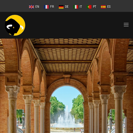
EN
FR
DE
IT
PT
ES